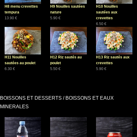
H8 menu crevettes
H9 Nouilles sautées
H10 Nouilles
tempura
nature
sautées aux
13.90 €
5.90 €
crevettes
6.50 €
H11 Nouilles
H12 Riz sautés au
H13 Riz sautés aux
sautées au poulet
poulet
crevettes
6.30 €
5.50 €
5.90 €
BOISSONS ET DESSERTS / BOISSONS ET EAUX
MINERALES