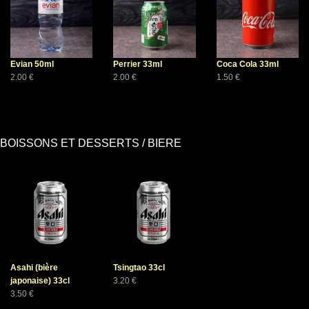
Evian 50ml
Perrier 33ml
Coca Cola 33ml
2.00 €
2.00 €
1.50 €
BOISSONS ET DESSERTS / BIERE
Asahi (bière
Tsingtao 33cl
japonaise) 33cl
3.20 €
3.50 €