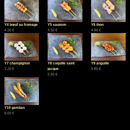
Y4 bœuf au fromage
Y5 saumon
Y6 thon
4.20 €
4.50 €
4.90 €
Y7 champignon
Y8 coquille saint
Y9 anguille
3.20 €
jacque
5.80 €
5.50 €
Y10 gambas
6.00 €