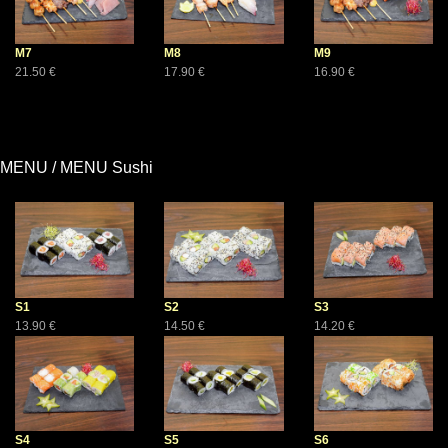
M7
M8
M9
21.50 €
17.90 €
16.90 €
MENU / MENU Sushi
S1
S2
S3
13.90 €
14.50 €
14.20 €
S4
S5
S6