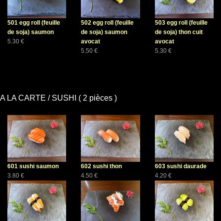
501 egg roll (feuille
502 egg roll (feuille
503 egg roll (feuille
de soja) saumon
de soja) saumon
de soja) thon cuit
5.30 €
avocat
avocat
5.50 €
5.30 €
A LA CARTE / SUSHI ( 2 pièces )
601 sushi saumon
602 sushi thon
603 sushi daurade
3.80 €
4.50 €
4.20 €