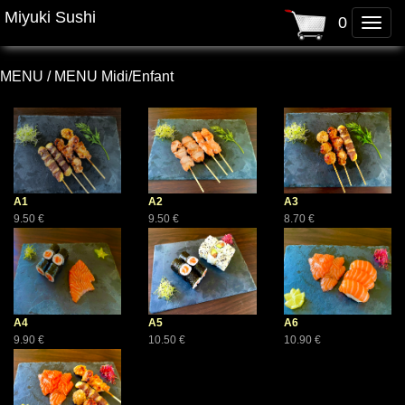
Miyuki Sushi
0
Toggle
naviga
MENU / MENU Midi/Enfant
A1
A2
A3
9.50 €
9.50 €
8.70 €
A4
A5
A6
9.90 €
10.50 €
10.90 €