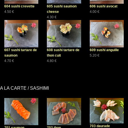
604 sushi crevette
605 sushi saumon
606 sushi avocat
4.50 €
cheese
4.00 €
4.30 €
607 sushi tartare de
608 sushi tartare de
609 sushi anguille
saumon
thon cuit
5.20 €
4.70 €
4.80 €
A LA CARTE / SASHIMI
703 daurade
701 saumon
702 thon