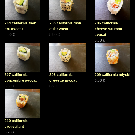
204 california thon
205 california thon
206 california
cru avocat
cuit avocat
cheese saumon
5.90 €
5.90 €
avocat
6.30 €
207 california
208 california
209 california miyuki
concombre avocat
crevette avocat
6.50 €
5.50 €
6.20 €
210 california
croustillant
5.90 €