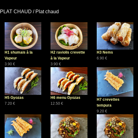
PLAT CHAUD / Plat chaud
H1 shumais à la
H2 raviolis crevette
H3 Nems
Vapeur
à la Vapeur
6.90 €
3.90 €
3.90 €
H5 Gyozas
H6 menu Gyozas
H7 crevettes
7.20 €
12.50 €
tempura
9.20 €