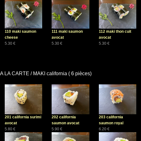
110 maki saumon
111 maki saumon
112 maki thon cuit
cheese
avocat
avocat
5.30 €
5.30 €
5.30 €
A LA CARTE / MAKI california ( 6 pièces)
201 california surimi
202 california
203 california
avocat
saumon avocat
saumon royal
5.80 €
5.90 €
6.20 €