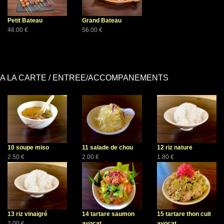
Petit Bateau
Grand Bateau
46.00 €
56.00 €
A LA CARTE / ENTREE/ACCOMPANEMENTS
10 soupe miso
11 salade de chou
12 riz nature
2.50 €
2.00 €
1.80 €
13 riz vinaigré
14 tartare saumon
15 tartare thon cuit
2.00 €
avocat
avocat