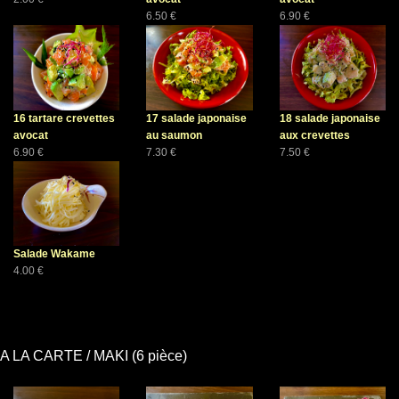
6.50 €
6.90 €
16 tartare crevettes
17 salade japonaise
18 salade japonaise
avocat
au saumon
aux crevettes
6.90 €
7.30 €
7.50 €
Salade Wakame
4.00 €
A LA CARTE / MAKI (6 pièce)