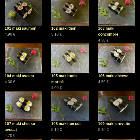
101 maki saumon
102 maki thon
103 maki
4.90 €
5.10 €
concombre
4.30 €
104 maki avocat
105 maki radis
106 maki cheese
4.30 €
mariné
4.50 €
4.00 €
107 maki cheese
108 maki ton cuit
109 maki crevette
avocat
5.10 €
5.10 €
4.70 €