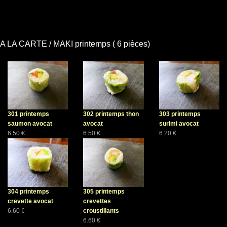
A LA CARTE / MAKI printemps ( 6 pièces)
301 printemps
302 printemps thon
303 printemps
saumon avocat
avocat
surimi avocat
6.50 €
6.50 €
6.20 €
304 printemps
305 printemps
crevette avocat
crevettes
6.60 €
croustillants
6.60 €