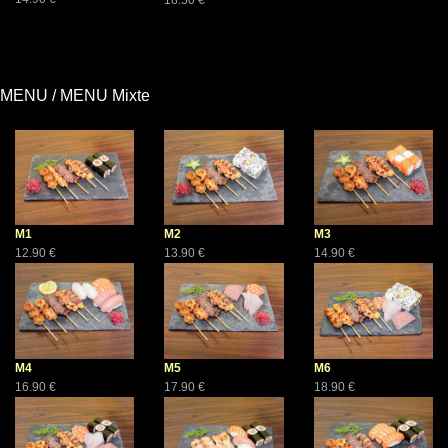
MENU / MENU Mixte
M1
M2
M3
12.90 €
13.90 €
14.90 €
M4
M5
M6
16.90 €
17.90 €
18.90 €