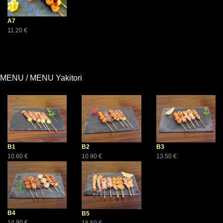
A7
11.20 €
MENU / MENU Yakitori
B1
B3
B2
10.60 €
13.50 €
10.90 €
B4
B5
14.90 €
18.50 €