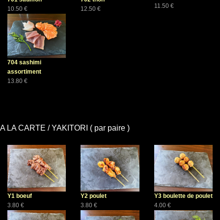
11.50 €
10.50 €
12.50 €
704 sashimi
assortiment
13.80 €
A LA CARTE / YAKITORI ( par paire )
Y1 boeuf
Y2 poulet
Y3 boulette de poulet
3.80 €
3.80 €
4.00 €